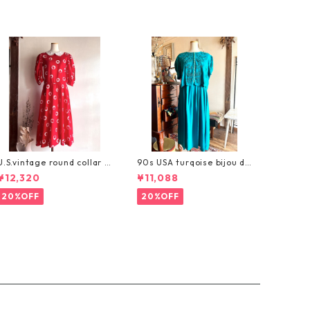
U.S.vintage round collar l
90s USA turqoise bijou dr
ong dress/まるっと絵柄の
ess/ターコイズブルーのヴ
¥12,320
¥11,088
可愛い赤白水玉ワンピース
ィンテージワンピース
20%OFF
20%OFF