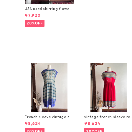
USA used shirring flower
dress/お花柄の胸元シャー
¥7,920
リングワンピース
20%OFF
French sleeve vintage dre
vintage french sleeve re
ss/パープルとグリーンチェ
dress/オリエンタルな赤い
¥8,624
¥8,624
ックのポタニカル柄ヴィン
ヴィンテージワンピース
テージワンピース
20%OFF
20%OFF