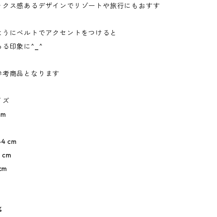
ックス感あるデザインでリゾートや旅行にもおすす
ようにベルトでアクセントをつけると
る印象に^_^
参考商品となります
イズ
cm
4 cm
 cm
cm
%