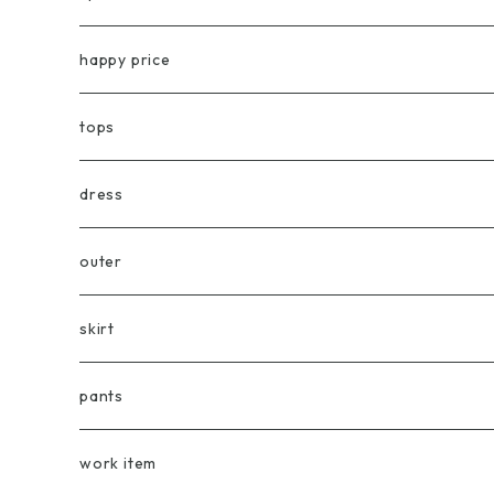
happy price
tops
blouse/shirt
dress
vest
outer
cardigan
skirt
tee
pants
knit/sweater
work item