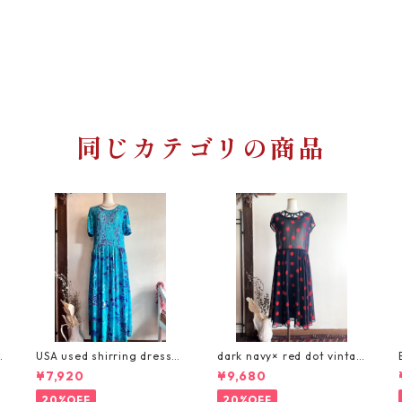
同じカテゴリの商品
d
USA used shirring dress/
dark navy× red dot vintag
レトロブルーのヴィンテー
e dress/透かしデザイン・
¥7,920
¥9,680
ジリゾートワンピース
ダークネイビーに赤水玉の
ロングワンピース
20%OFF
20%OFF