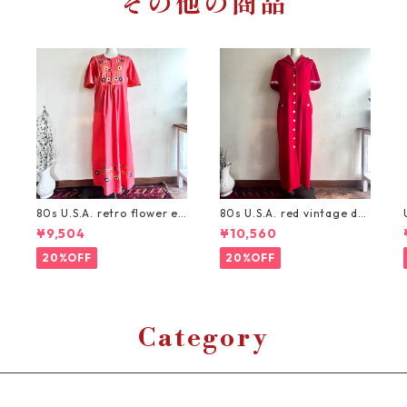
その他の商品
80s U.S.A. retro flower e
80s U.S.A. red vintage dre
mbroidery orange dress/
ss/リボン&ボーダーが可愛
¥9,504
¥10,560
レトロなお花刺繍のワンピ
い赤のロングワンピース
ース
20%OFF
20%OFF
Category