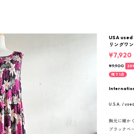
USA used
リングワ
¥7,920
¥9,900
20
残り1点
Internatio
U.S.A. / use
胸元に細か
ブラックベ