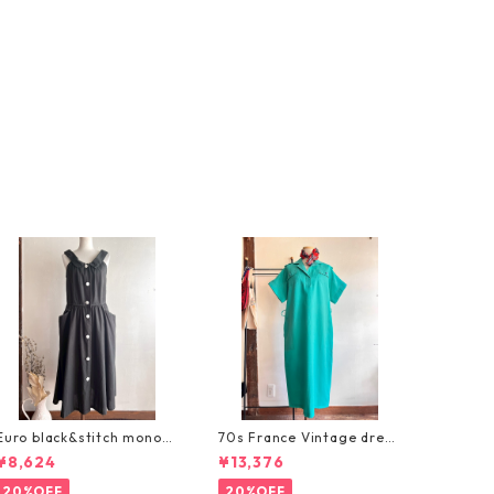
Euro black&stitch monoto
70s France Vintage dres
ne dress/ステッチとまんま
s/フランスヴィンテージ・
¥8,624
¥13,376
るボタンのヴィンテージブ
ターコイズグリーンのサフ
ラックワンピース
ァリワンピース
20%OFF
20%OFF