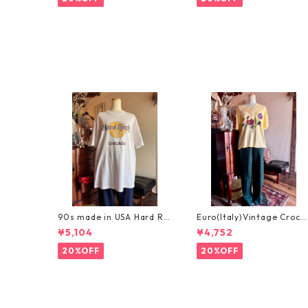
90s made in USA Hard Ro
Euro(Italy)Vintage Croch
ck Cafe Chicago XL /アメ
t Embroidery Tshirt/イタ
¥5,104
¥4,752
リカ製ヴィンテージハード
リアヴィンテージ・お花刺
ロックカフェシカゴTシャツ
繍のデザイン半袖カットソ
20%OFF
20%OFF
ー