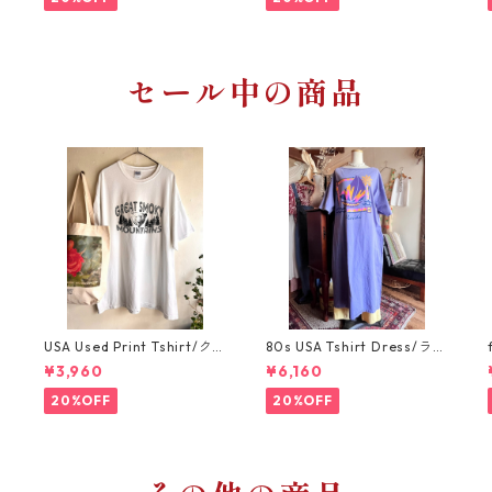
セール中の商品
e
USA Used Print Tshirt/ク
80s USA Tshirt Dress/ラベ
マと森林のモノクロプリン
ンダーパープルのアメリカ
¥3,960
¥6,160
トビッグサイズTシャツ/GIL
製スーベニアTシャツワンピ
DANxl
ース
20%OFF
20%OFF