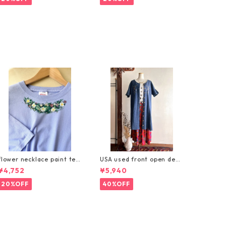
flower necklace paint tee
USA used front open deni
/お花ペイントのネックレス
m embroidery dress/刺繍
¥4,752
¥5,940
Tシャツ
入りデニムの羽織りワンピ
ース
20%OFF
40%OFF