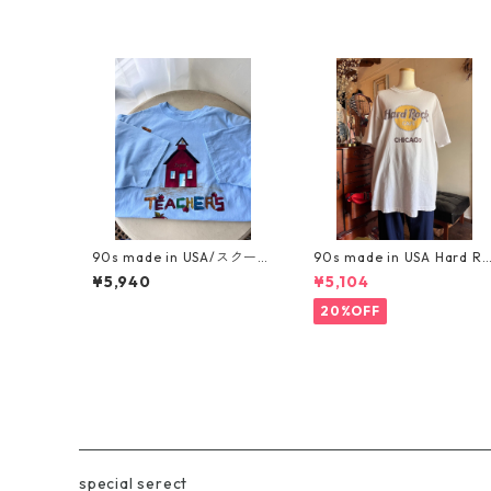
90s made in USA/スクー
90s made in USA Hard Ro
ル・クレヨン・りんごのポ
ck Cafe Chicago XL /アメ
¥5,940
¥5,104
ップなゆったりシルエットT
リカ製ヴィンテージハード
シャツ
ロックカフェシカゴTシャツ
20%OFF
special serect