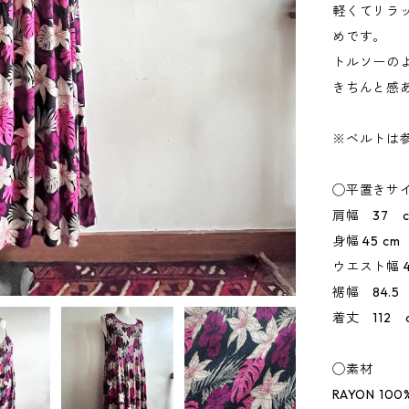
軽くてリラ
めです。
トルソーの
きちんと感あ
※ベルトは
◯平置きサ
肩幅 37 
身幅 45 cm
ウエスト幅 4
裾幅 84.5
着丈 112 
◯素材
RAYON 100