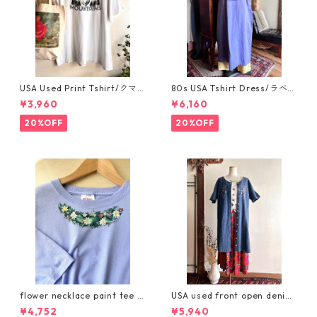
USA Used Print Tshirt/クマ
80s USA Tshirt Dress/ラベン
と森林のモノクロプリントビ
ダーパープルのアメリカ製ス
¥3,960
¥6,160
ッグサイズTシャツ/GILDANxl
ーベニアTシャツワンピース
20%OFF
20%OFF
flower necklace paint tee /
USA used front open denim
お花ペイントのネックレスTシ
embroidery dress/刺繍入り
¥4,752
¥5,940
ャツ
デニムの羽織りワンピース