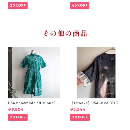
20%OFF
40%OFF
その他の商品
USA handmade all in one/グ
【remake】USA used DOG T
リーンの絞り染めハーフ丈オ
ee × lace sleeve /大きな犬Te
¥9,504
¥5,544
ールインワン
eリメイク
20%OFF
20%OFF