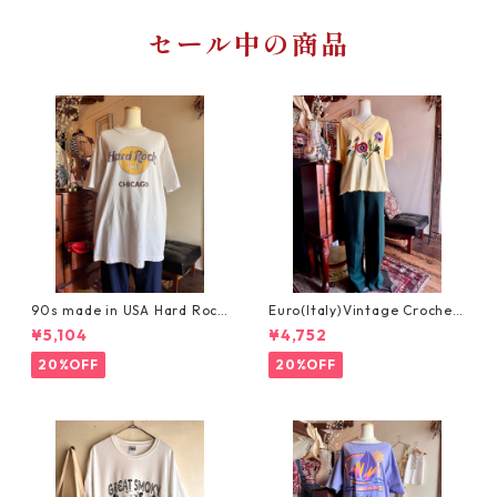
セール中の商品
90s made in USA Hard Rock
Euro(Italy)Vintage Crochet
Cafe Chicago XL /アメリカ
Embroidery Tshirt/イタリア
¥5,104
¥4,752
製ヴィンテージハードロック
ヴィンテージ・お花刺繍のデ
カフェシカゴTシャツ
ザイン半袖カットソー
20%OFF
20%OFF