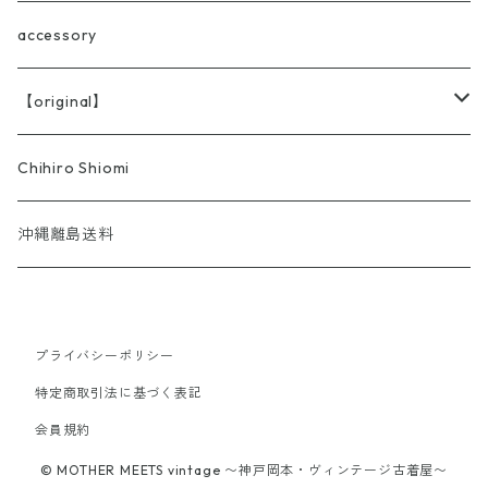
accessory
【original】
BRICOLA
Chihiro Shiomi
沖縄離島送料
プライバシーポリシー
特定商取引法に基づく表記
会員規約
© MOTHER MEETS vintage 〜神戸岡本・ヴィンテージ古着屋〜