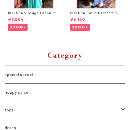
80s USA Vintage Green Stri
80s USA Tshirt Dress/ラベン
pe Dress/鮮やかなグリーンの
ダーパープルのアメリカ製ス
¥9,504
¥6,160
ストライプ・ヴィンテージワ
ーベニアTシャツワンピース
ンピース
20%OFF
20%OFF
Category
special serect
happy price
tops
blouse/shirt
dress