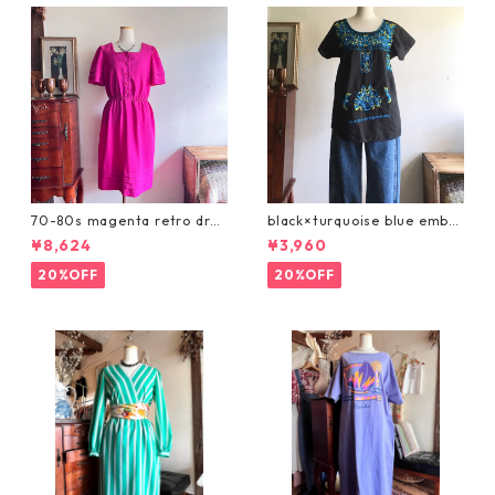
70-80s magenta retro dres
black×turquoise blue embro
s/マゼンタのレトロワンピー
idery tops/ブルー刺繍のヴィ
¥8,624
¥3,960
ス
ンテージトップス
20%OFF
20%OFF