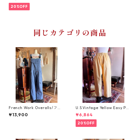
ジーパンツ
20%OFF
同じカテゴリの商品
French Work Overalls/フレ
U.S.Vintage Yellow Easy Pan
ンチワーク・インクブルーの
ts/きれいなイエローのイージ
¥13,900
¥6,864
オーバーオール
ーパンツ
20%OFF