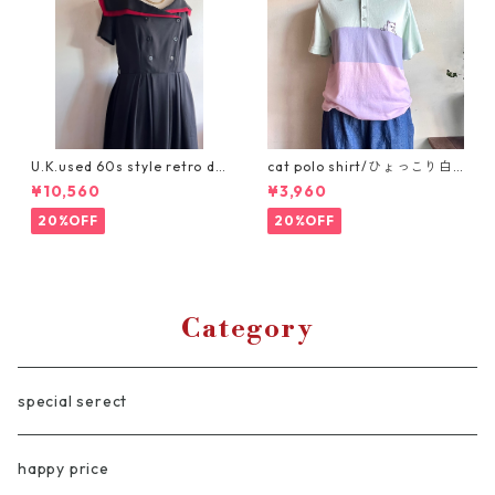
U.K.used 60s style retro dr
cat polo shirt/ひょっこり白
ess/セーラーカラーのレトロ
猫パステルボーダーポロシャ
¥10,560
¥3,960
クラシカルなブラックワンピ
ツ
ース
20%OFF
20%OFF
Category
special serect
happy price