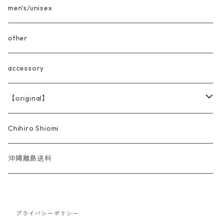
shop coat
men's/unisex
work jacket/coverall
other
accessory
【original】
BRICOLA
Chihiro Shiomi
沖縄離島送料
プライバシーポリシー