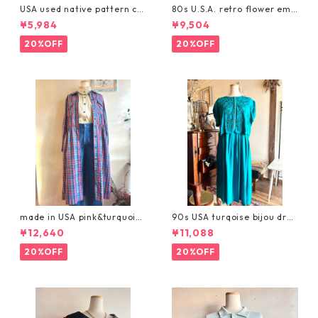
USA used native pattern ca
80s U.S.A. retro flower emb
rdigan/民族柄の半袖カーディ
roidery orange dress/レト
¥5,984
¥9,504
ガン
ロなお花刺繍のワンピース
20%OFF
20%OFF
made in USA pink&turquoise
90s USA turqoise bijou dres
check pattern dress/ピンク
s/ターコイズブルーのヴィン
¥12,640
¥11,088
とターコイズのチェックシャ
テージワンピース
ツワンピース
20%OFF
20%OFF