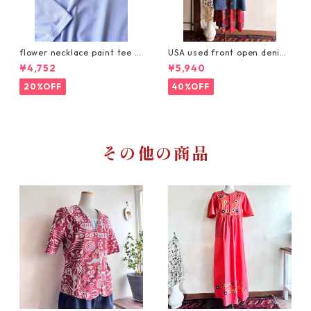
flower necklace paint tee /
USA used front open denim
お花ペイントのネックレスTシ
embroidery dress/刺繍入り
¥4,752
¥5,940
ャツ
デニムの羽織りワンピース
20%OFF
40%OFF
その他の商品