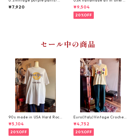
U.S.vintage purple pants/渋
USA handmade all in one/グ
色レトロパープルのヴィンテ
リーンの絞り染めハーフ丈オ
¥7,920
¥9,504
ージパンツ
ールインワン
20%OFF
セール中の商品
90s made in USA Hard Rock
Euro(Italy)Vintage Crochet
Cafe Chicago XL /アメリカ
Embroidery Tshirt/イタリア
¥5,104
¥4,752
製ヴィンテージハードロック
ヴィンテージ・お花刺繍のデ
カフェシカゴTシャツ
ザイン半袖カットソー
20%OFF
20%OFF