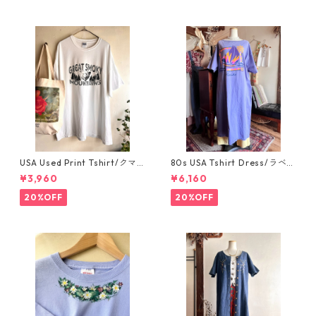
USA Used Print Tshirt/クマ
80s USA Tshirt Dress/ラベン
と森林のモノクロプリントビ
ダーパープルのアメリカ製ス
¥3,960
¥6,160
ッグサイズTシャツ/GILDANxl
ーベニアTシャツワンピース
20%OFF
20%OFF