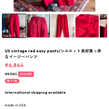
1
/16
US vintage red easy pants/シルエット良好真っ赤
なイージーパンツ
¥6,864
¥8,580
20%OFF
残り1点
International shipping available
made in USA