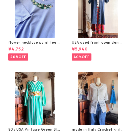
flower necklace paint tee /
USA used front open denim
お花ペイントのネックレスTシ
embroidery dress/刺繍入り
¥4,752
¥5,940
ャツ
デニムの羽織りワンピース
20%OFF
40%OFF
80s USA Vintage Green Stri
made in Italy Crochet knit c