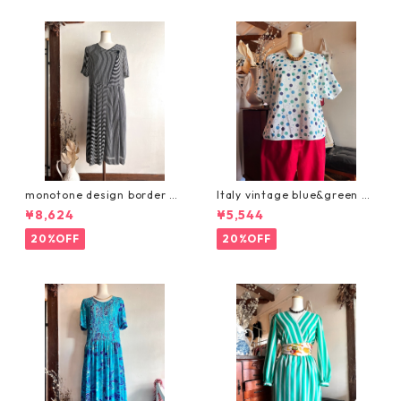
monotone design border dr
Italy vintage blue&green do
ess/モノトーンのデザインボ
t tops/イタリア製ブルーとグ
¥8,624
¥5,544
ーダーワンピース
リーンの爽やか水玉カットソ
ー/前後着用ok
20%OFF
20%OFF