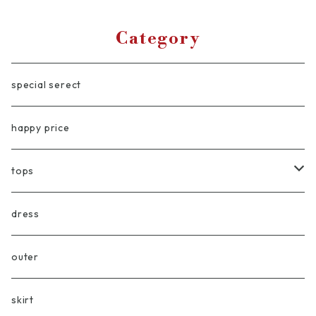
Category
special serect
happy price
tops
blouse/shirt
dress
vest
outer
cardigan
skirt