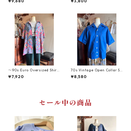
¥9,680
¥3,800
トの薔薇柄パジャマシャツ
ウス
〜90s Euro Oversized Shirt/
70s Vintage Open Collar Sh
レトロポップ幾何学アート柄
irt/ロイヤルブルーのヴィンテ
¥7,920
¥8,580
のオーバーサイズヴィンテー
ージ開襟シャツ
ジシャツ
セール中の商品