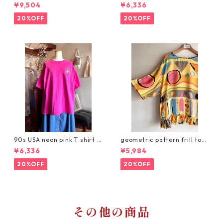
pe Dress/鮮やかなグリーンの
ardigan white/イタリア製透
¥9,504
¥6,336
ストライプ・ヴィンテージワ
かし編みカーディガン
ンピース
20%OFF
20%OFF
90s USA neon pink T shirt /
geometric pattern frill top
ボックスシルエットの太陽刺
s/アートな幾何学柄リメイク
¥6,336
¥5,984
繍ヴィンテージTシャツ
トップス
20%OFF
20%OFF
その他の商品