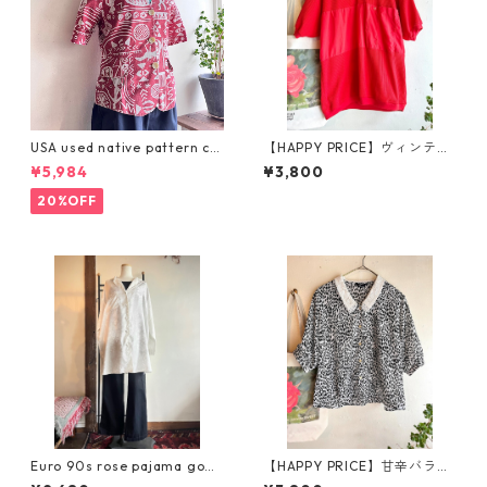
USA used native pattern ca
【HAPPY PRICE】ヴィンテー
rdigan/民族柄の半袖カーディ
ジドッキングポロシャツ
¥5,984
¥3,800
ガン
20%OFF
Euro 90s rose pajama gown
【HAPPY PRICE】甘辛バラン
shirt/ヨーロッパ古着艶ホワイ
ス/レースカラーの透け感ブラ