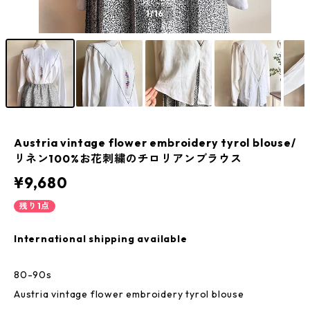
1
/16
Austria vintage flower embroidery tyrol blouse/
リネン100%お花刺繍のチロリアンブラウス
¥9,680
残り1点
International shipping available
80-90s
Austria vintage flower embroidery tyrol blouse