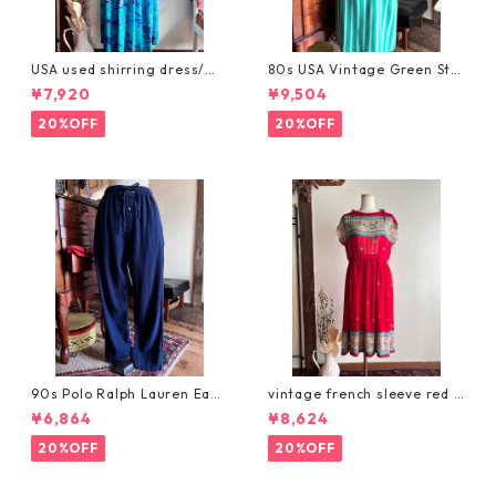
USA used shirring dress/レ
80s USA Vintage Green Stri
トロブルーのヴィンテージリ
pe Dress/鮮やかなグリーンの
¥7,920
¥9,504
ゾートワンピース
ストライプ・ヴィンテージワ
ンピース
20%OFF
20%OFF
90s Polo Ralph Lauren Easy
vintage french sleeve red d
Pants/ヴィンテージラルフロ
ress/オリエンタルな赤いヴィ
¥6,864
¥8,624
ーレン/イージーコットンパン
ンテージワンピース
ツ
20%OFF
20%OFF