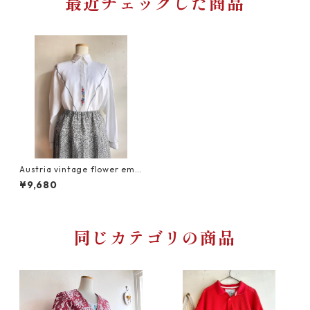
最近チェックした商品
Austria vintage flower emb
roidery tyrol blouse/リネン1
¥9,680
00%お花刺繍のチロリアンブ
ラウス
同じカテゴリの商品