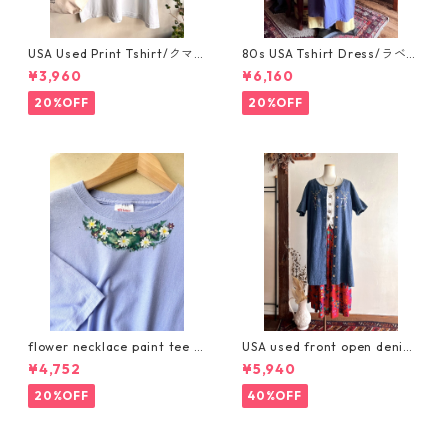
USA Used Print Tshirt/クマ
80s USA Tshirt Dress/ラベン
と森林のモノクロプリントビ
ダーパープルのアメリカ製ス
¥3,960
¥6,160
ッグサイズTシャツ/GILDANxl
ーベニアTシャツワンピース
20%OFF
20%OFF
flower necklace paint tee /
USA used front open denim
お花ペイントのネックレスTシ
embroidery dress/刺繍入り
¥4,752
¥5,940
ャツ
デニムの羽織りワンピース
20%OFF
40%OFF