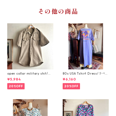
その他の商品
open collar military shit/ベ
80s USA Tshirt Dress/ラベン
ージュのワークシャツ サファ
ダーパープルのアメリカ製ス
¥5,984
¥6,160
リシャツ
ーベニアTシャツワンピース
20%OFF
20%OFF