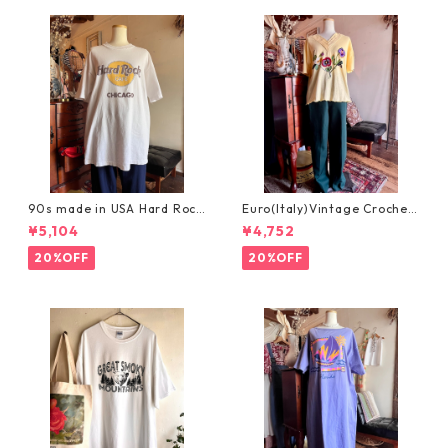
90s made in USA Hard Rock
Euro(Italy)Vintage Crochet
Cafe Chicago XL /アメリカ
Embroidery Tshirt/イタリア
¥5,104
¥4,752
製ヴィンテージハードロック
ヴィンテージ・お花刺繍のデ
カフェシカゴTシャツ
ザイン半袖カットソー
20%OFF
20%OFF