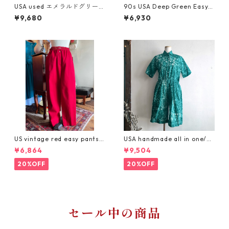
USA used エメラルドグリーン
90s USA Deep Green Easy P
の美しいシルエットパンツ
ants/温かみのある深グリーン
¥9,680
¥6,930
のヴィンテージパンツ
US vintage red easy pants/
USA handmade all in one/グ
シルエット良好真っ赤なイー
リーンの絞り染めハーフ丈オ
¥6,864
¥9,504
ジーパンツ
ールインワン
20%OFF
20%OFF
セール中の商品