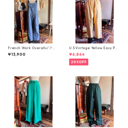
French Work Overalls/フレ
U.S.Vintage Yellow Easy Pan
ンチワーク・インクブルーの
ts/きれいなイエローのイージ
¥13,900
¥6,864
オーバーオール
ーパンツ
20%OFF