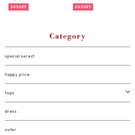
ンテージトップス
eリメイク
20%OFF
20%OFF
Category
special serect
happy price
tops
blouse/shirt
dress
vest
outer