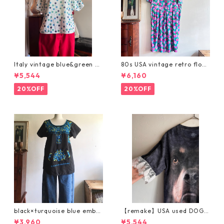
Italy vintage blue&green do
80s USA vintage retro flow
t tops/イタリア製ブルーとグ
er dress/レトロなお花のワン
¥5,544
¥6,160
リーンの爽やか水玉カットソ
ピース
ー/前後着用ok
20%OFF
20%OFF
black×turquoise blue embro
【remake】USA used DOG T
idery tops/ブルー刺繍のヴィ
ee × lace sleeve /大きな犬Te
¥3,960
¥5,544