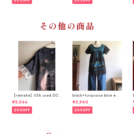
20%OFF
20%OFF
その他の商品
t
【remake】USA used DOG
black×turquoise blue emb
Tee × lace sleeve /大きな
roidery tops/ブルー刺繍の
¥5,544
¥3,960
犬Teeリメイク
ヴィンテージトップス
20%OFF
20%OFF