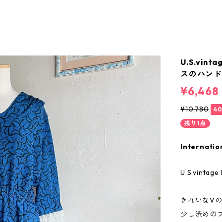
U.S.vin
スのハン
¥6,468
¥10,780
4
残り1点
Internatio
U.S.vintag
きれいなV
少し渋めの