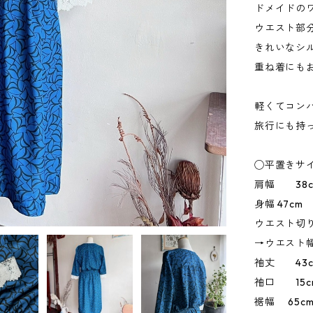
ドメイドの
ウエスト部
きれいなシル
重ね着にも
軽くてコン
旅行にも持
◯平置きサ
肩幅 38c
身幅 47cm
ウエスト切り
→ウエスト幅
袖丈 43c
袖口 15c
裾幅 65c