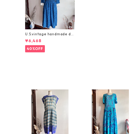
U.S.vintage handmade dr
ess/渋めブルーにお袖レー
¥6,468
スのハンドメイドワンピー
ス
40%OFF