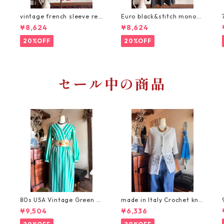
vintage french sleeve red
Euro black&stitch monoto
dress/オリエンタルな赤い
ne dress/ステッチとまんま
¥8,624
¥8,624
ヴィンテージワンピース
るボタンのヴィンテージブ
ラックワンピース
20%OFF
20%OFF
セール中の商品
80s USA Vintage Green St
made in Italy Crochet knit
ripe Dress/鮮やかなグリー
cardigan white/イタリア製
¥9,504
¥6,336
ンのストライプ・ヴィンテ
透かし編みカーディガン
ージワンピース