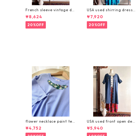
French sleeve vintage dre
USA used shirring dress/
ss/パープルとグリーンチェ
レトロブルーのヴィンテー
¥8,624
¥7,920
ックのポタニカル柄ヴィン
ジリゾートワンピース
テージワンピース
20%OFF
20%OFF
flower necklace paint tee
USA used front open deni
/お花ペイントのネックレス
m embroidery dress/刺繍
¥4,752
¥5,940
Tシャツ
入りデニムの羽織りワンピ
ース