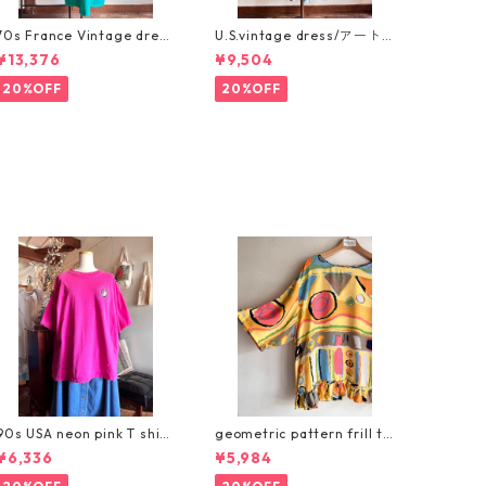
70s France Vintage dres
U.S.vintage dress/アート
s/フランスヴィンテージ・
ペイントのお花たくさんワ
¥13,376
¥9,504
ターコイズグリーンのサフ
ンピース
ァリワンピース
20%OFF
20%OFF
90s USA neon pink T shirt
geometric pattern frill to
/ボックスシルエットの太陽
ps/アートな幾何学柄リメイ
¥6,336
¥5,984
刺繍ヴィンテージTシャツ
クトップス