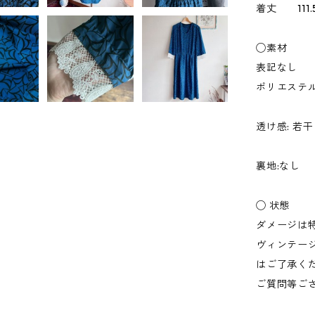
着丈 111.
◯素材
表記なし
ポリエステ
透け感: 若
裏地:なし
◯ 状態
ダメージは
ヴィンテー
はご了承く
ご質問等ござ