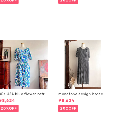
20%OFF
20%OFF
80s USA blue flower retro
monotone design border
dress/青いお花のヴィンテ
dress/モノトーンのデザイ
¥8,624
¥8,624
ージサマーワンピース
ンボーダーワンピース
20%OFF
20%OFF