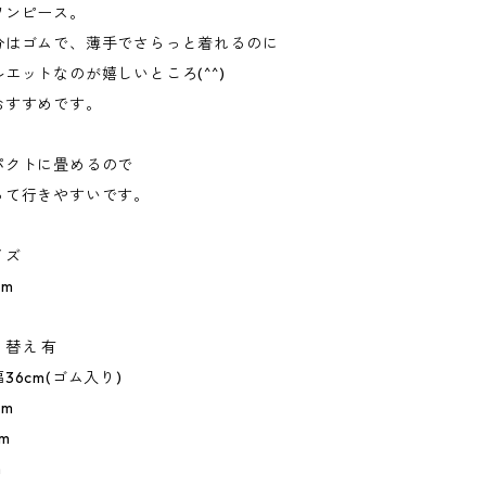
ワンピース。
分はゴムで、薄手でさらっと着れるのに
エットなのが嬉しいところ(^^)
おすすめです。
パクトに畳めるので
って行きやすいです。
イズ
m
替え 有
36cm(ゴム入り)
m
m
m