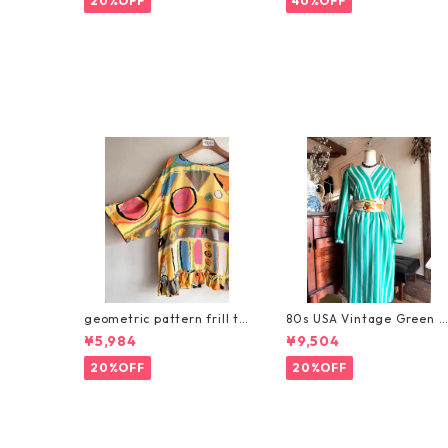
20%OFF
40%OFF
geometric pattern frill to
80s USA Vintage Green S
ps/アートな幾何学柄リメイ
ripe Dress/鮮やかなグリー
¥5,984
¥9,504
クトップス
ンのストライプ・ヴィンテ
ージワンピース
20%OFF
20%OFF