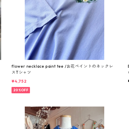
flower necklace paint tee /お花ペイントのネックレ
スTシャツ
¥4,752
20%OFF