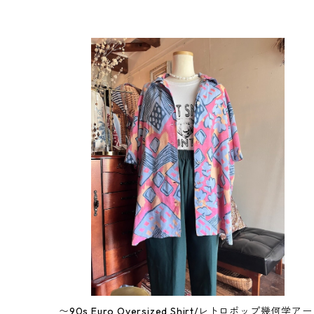
〜90s Euro Oversized Shirt/レトロポップ幾何学アー