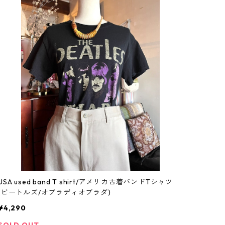
USA used band T shirt/アメリカ古着バンドTシャツ
(ビートルズ/オブラディオブラダ)
¥4,290
SOLD OUT