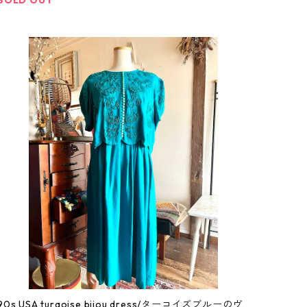
90s USA turqoise bijou dress/ターコイズブルーのヴ